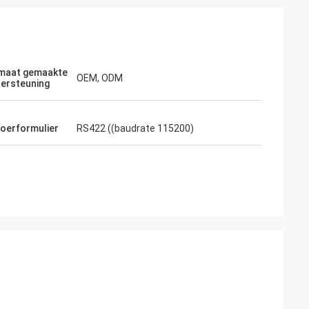
maat gemaakte
OEM, ODM
ersteuning
voerformulier
RS422 ((baudrate 115200)