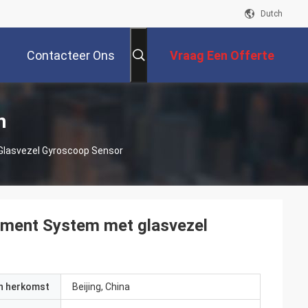
Dutch
Contacteer Ons
Vraag Een Offerte
Aan
n
lasvezel Gyroscoop Sensor
ment System met glasvezel
an herkomst
Beijing, China