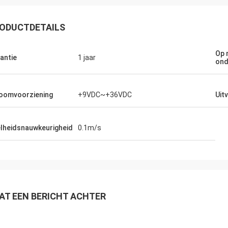
ODUCTDETAILS
Op 
antie
1 jaar
ond
oomvoorziening
+9VDC~+36VDC
Uit
lheidsnauwkeurigheid
0.1m/s
AT EEN BERICHT ACHTER