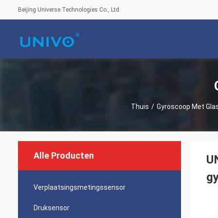
Beijing Universe Technologies Co., Ltd.
Thuis
/
Gyroscoop Met Gla
Alle Producten
U
g
Verplaatsingsmetingssensor
Druksensor