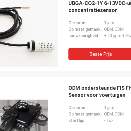
UBGA-CO2-1Y 6-13VDC-uit
concentratiesensor
Garantie:
1 jaar
Op maat gemaakte ondersteuning:
OEM, ODM
nauwkeurigheid:
± 40 ppm ± 3%
Beste Prijs
ODM ondersteunde FIS FH
Sensor voor voertuigen
Garantie:
1 jaar
Op maat gemaakte ondersteuning:
OEM, ODM
starttijd:
<1s>