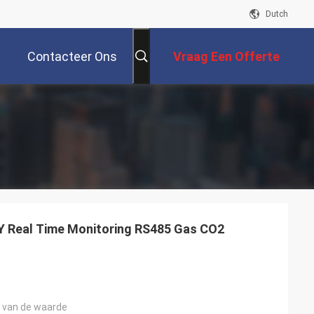
Dutch
Contacteer Ons
Vraag Een Offerte
Aan
 Real Time Monitoring RS485 Gas CO2
 van de waarde