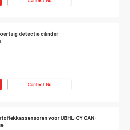
Contact Nu
rtuig detectie cilinder
n
Contact Nu
stoflekkassensoren voor UBHL-CY CAN-
ie