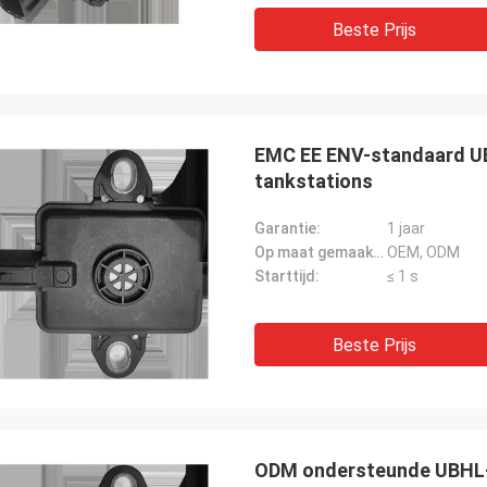
Beste Prijs
EMC EE ENV-standaard U
tankstations
Garantie:
1 jaar
Op maat gemaakte ondersteuning:
OEM, ODM
Starttijd:
≤ 1 s
Beste Prijs
ODM ondersteunde UBHL-