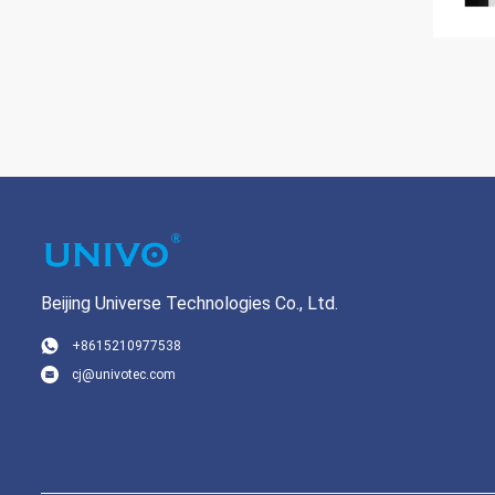
Beijing Universe Technologies Co., Ltd.
+8615210977538
cj@univotec.com