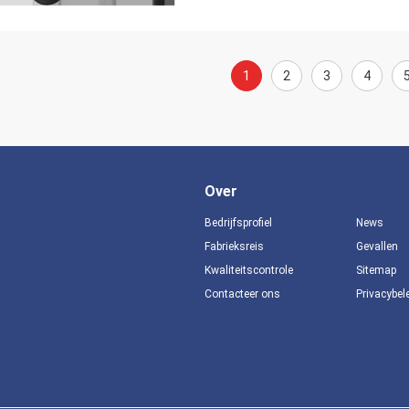
1
2
3
4
Over
Bedrijfsprofiel
News
Fabrieksreis
Gevallen
Kwaliteitscontrole
Sitemap
Contacteer ons
Privacybel