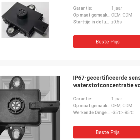
Garantie:
1 jaar
Op maat gemaakte ondersteuning:
OEM, ODM
Starttijd in de lucht:
≤0.5s
Beste Prijs
IP67-gecertificeerde sen
waterstofconcentratie v
Garantie:
1 jaar
Op maat gemaakte ondersteuning:
OEM, ODM
Werkende Omgevingstemperatuur:
-35℃~85℃
Beste Prijs