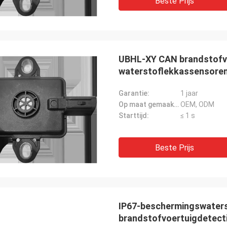
Beste Prijs
UBHL-XY CAN brandstofvoe
waterstoflekkassensore
Garantie:
1 jaar
Op maat gemaakte ondersteuning:
OEM, ODM
Starttijd:
≤ 1 s
Beste Prijs
IP67-beschermingswater
brandstofvoertuigdetect