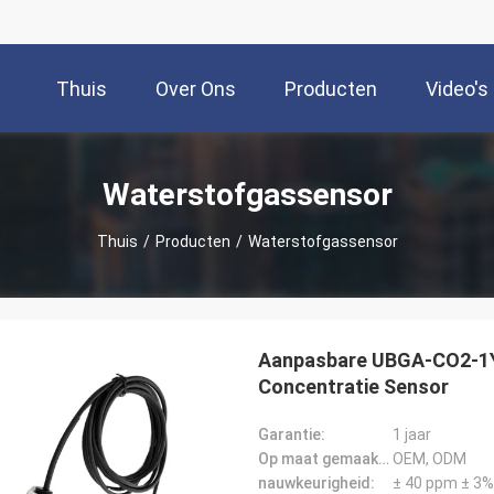
Thuis
Over Ons
Producten
Video's
Waterstofgassensor
Thuis
/
Producten
/
Waterstofgassensor
Aanpasbare UBGA-CO2-1Y
Concentratie Sensor
Garantie:
1 jaar
Op maat gemaakte ondersteuning:
OEM, ODM
nauwkeurigheid:
± 40 ppm ± 3%