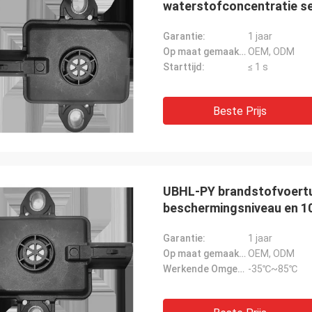
waterstofconcentratie s
Garantie:
1 jaar
Op maat gemaakte ondersteuning:
OEM, ODM
Starttijd:
≤ 1 s
Beste Prijs
UBHL-PY brandstofvoert
beschermingsniveau en 10
Garantie:
1 jaar
Op maat gemaakte ondersteuning:
OEM, ODM
Werkende Omgevingstemperatuur:
-35℃~85℃