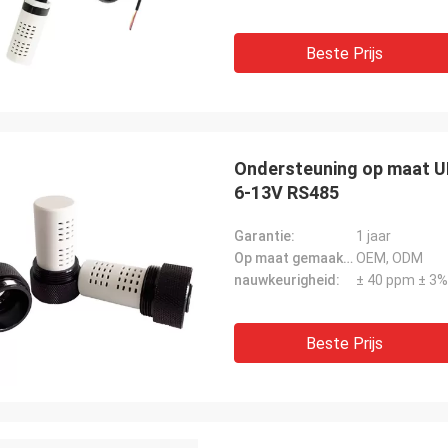
Beste Prijs
Ondersteuning op maat U
6-13V RS485
Garantie:
1 jaar
Op maat gemaakte ondersteuning:
OEM, ODM
nauwkeurigheid:
± 40 ppm ± 3%
Beste Prijs