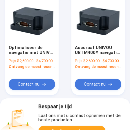
Optimaliseer de
Accuraat UNIVOU
navigatie met UNIVO
UBTM400Y navigatie-
UBTM400Y Inertial
inertiaal systeem
Prijs:
$2,600.00 - $4,700.00/sets
Prijs:
$2,600.00 - $4,700.00/sets
Navigation System
met glasvezel
Ontvang de meest recente Prijs
Ontvang de meest recente Prijs
en RS422 Output
gyroscoop sensor
Contact nu
Contact nu
Bespaar je tijd
Laat ons met u contact opnemen met de
beste producten.