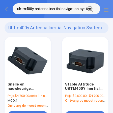
Ubtm400y Antenna Inertial Navigation System
(6)
Snelle en
Stable Attitude
nauwkeurige
UBTM400Y Inertial
gegevensoverdracht
Navigation System
Prijs:
$4,700.00/sets 1-4 sets
Prijs:
$2,600.00 - $4,700.00/sets
met UBTM400
met op maat
MOQ:
1
Ontvang de meest recente Prijs
antenne inertiële
gemaakte ODM-
navigatiesysteem
ondersteuning
Ontvang de meest recente Prijs