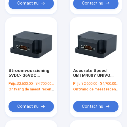
Contact nu
Contact nu
Stroomvoorziening
Accurate Speed
5VDC- 36VDC
UBTM400Y UNIVO
UBTM400Y UNIVO
Inertial Navigation
Prijs:
$2,600.00 - $4,700.00/sets
Prijs:
$2,600.00 - $4,700.00/sets
Inertial Navigation
System met stabiele
Ontvang de meest recente Prijs
Ontvang de meest recente Prijs
System met FOG
houding en Gyro FOG
Gyro Sensor
Contact nu
Contact nu