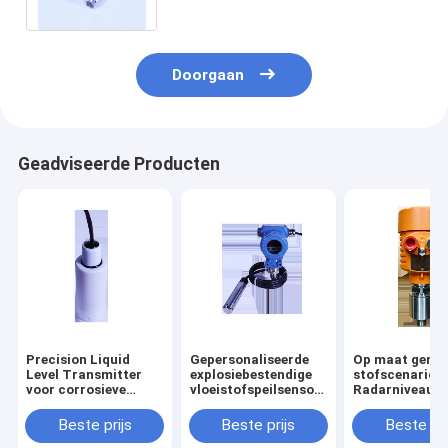
Doorgaan
Geadviseerde Producten
Precision Liquid
Gepersonaliseerde
Op maat gema
Level Transmitter
explosiebestendige
stofscenario's
voor corrosieve
vloeistofspeilsensor
Radarniveaum
vloeistoffen in een
voor industriële
UNIVO UBLG-1
bereik van 0,5-100 m
vloeistofpeilmeting
voor
Beste prijs
Beste prijs
Beste pri
van UNIVO
vloeistofnive