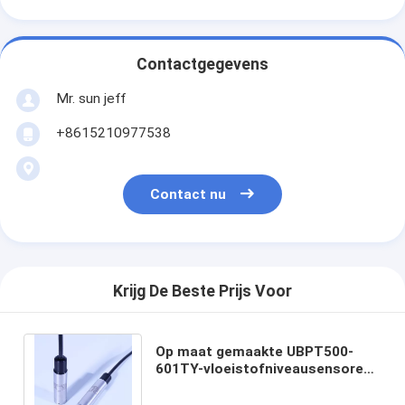
Contactgegevens
Mr. sun jeff
+8615210977538
Contact nu
Krijg De Beste Prijs Voor
Op maat gemaakte UBPT500-
601TY-vloeistofniveausensoren
voor het meten van de waterdruk
in poriën