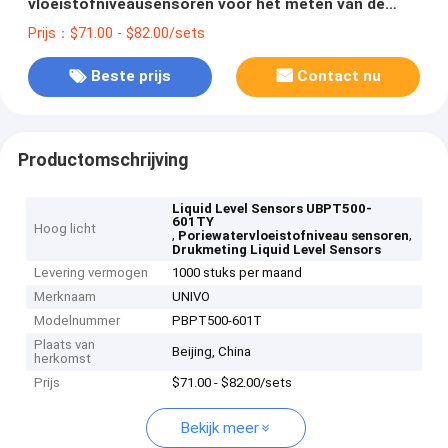
vloeistofniveausensoren voor het meten van de
waterdruk in poriën
Prijs：$71.00 - $82.00/sets
Beste prijs
Contact nu
Productomschrijving
Liquid Level Sensors UBPT500-
601TY
Hoog licht
,
,
Poriewatervloeistofniveau sensoren
Drukmeting Liquid Level Sensors
Levering vermogen
1000 stuks per maand
Merknaam
UNIVO
Modelnummer
PBPT500-601T
Plaats van
Beijing, China
herkomst
Prijs
$71.00 - $82.00/sets
Bekijk meer