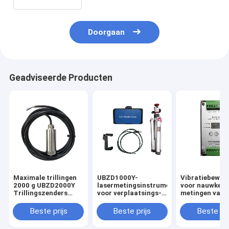
Doorgaan
Geadviseerde Producten
Maximale trillingen
UBZD1000Y-
Vibratiebewak
2000 g UBZD2000Y
lasermetingsinstrumenten
voor nauwkeur
Trillingszenders
voor verplaatsings-
metingen van
voor roterende
en
industriële kwa
machines
versnellingsdetectie
UBZD4000Y
Beste prijs
Beste prijs
Beste pri