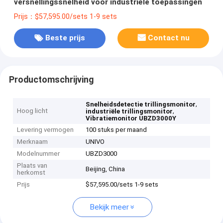
versnellingssnelheid voor industriële toepassingen
Prijs：$57,595.00/sets 1-9 sets
Beste prijs
Contact nu
Productomschrijving
,
Snelheidsdetectie trillingsmonitor
Hoog licht
,
industriële trillingsmonitor
Vibratiemonitor UBZD3000Y
Levering vermogen
100 stuks per maand
Merknaam
UNIVO
Modelnummer
UBZD3000
Plaats van
Beijing, China
herkomst
Prijs
$57,595.00/sets 1-9 sets
Bekijk meer