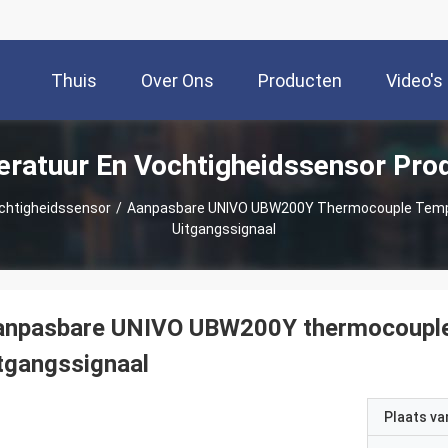
Thuis
Over Ons
Producten
Video's
ratuur En Vochtigheidssensor Pro
chtigheidssensor
/
Aanpasbare UNIVO UBW200Y Thermocouple Temp
Uitgangssignaal
anpasbare UNIVO UBW200Y thermocouple
tgangssignaal
Plaats v