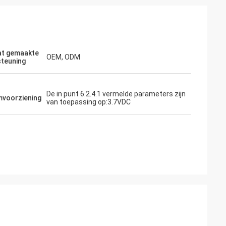
at gemaakte
OEM, ODM
teuning
De in punt 6.2.4.1 vermelde parameters zijn
voorziening
van toepassing op:3.7VDC