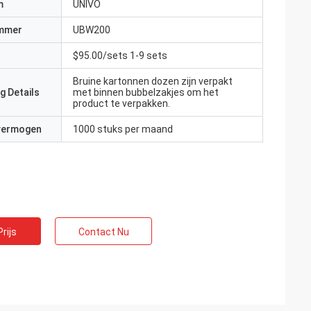
m
UNIVO
mmer
UBW200
$95.00/sets 1-9 sets
Bruine kartonnen dozen zijn verpakt
g Details
met binnen bubbelzakjes om het
product te verpakken.
 vermogen
1000 stuks per maand
rijs
Contact Nu