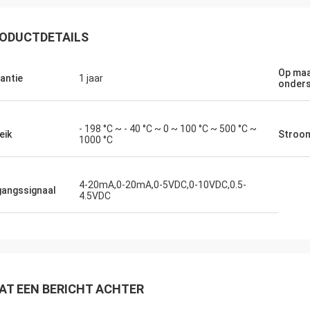
ODUCTDETAILS
Op ma
antie
1 jaar
onders
- 198 °C ~ - 40 °C ~ 0 ~ 100 °C ~ 500 °C ~
eik
Stroom
1000 °C
4-20mA,0-20mA,0-5VDC,0-10VDC,0.5-
gangssignaal
4.5VDC
AT EEN BERICHT ACHTER