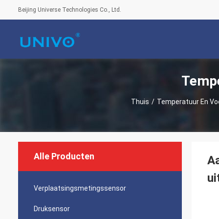
Beijing Universe Technologies Co., Ltd.
Tempe
Thuis
/
Temperatuur En Vo
Alle Producten
A
ui
Verplaatsingsmetingssensor
Druksensor