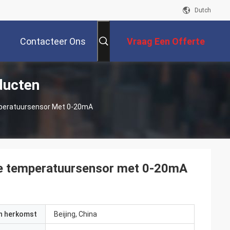
Dutch
Contacteer Ons
Vraag Een Offerte
ducten
Aan
eratuursensor Met 0-20mA
 temperatuursensor met 0-20mA
an herkomst
Beijing, China