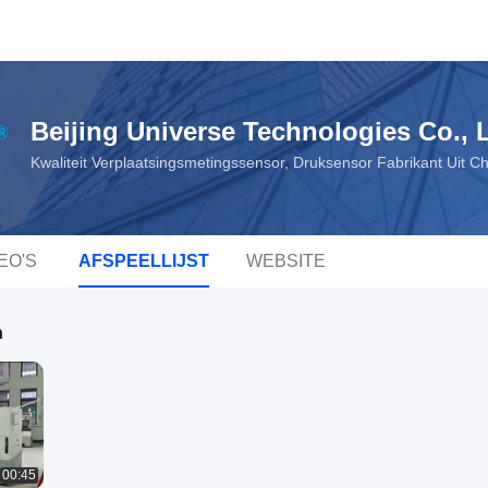
Beijing Universe Technologies Co., L
Kwaliteit Verplaatsingsmetingssensor, Druksensor Fabrikant Uit C
EO'S
AFSPEELLIJST
WEBSITE
n
00:45