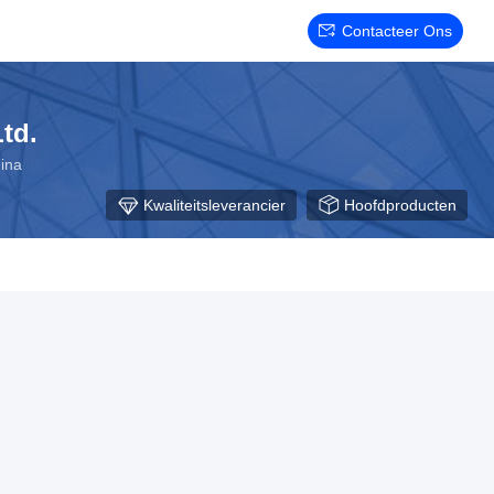
Contacteer Ons
td.
hina
Kwaliteitsleverancier
Hoofdproducten